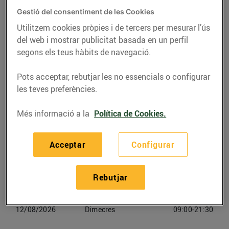
Gestió del consentiment de les Cookies
Telèfon
Trucar-hi
Utilitzem cookies pròpies i de tercers per mesurar l’ús
del web i mostrar publicitat basada en un perfil
936896310
segons els teus hàbits de navegació.
Pots acceptar, rebutjar les no essencials o configurar
les teves preferències.
Horaris Bonpreu Badalona
Més informació a la
Política de Cookies.
09/08/2026
Diumenge
Tancat
Acceptar
Configurar
10/08/2026
Dilluns
09:00-21:30
Rebutjar
11/08/2026
Dimarts
09:00-21:30
12/08/2026
Dimecres
09:00-21:30