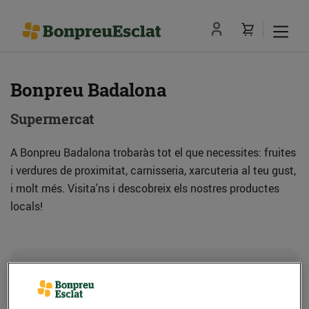
Bonpreu Badalona
Supermercat
A Bonpreu Badalona trobaràs tot el que necessites: fruites
i verdures de proximitat, carnisseria, xarcuteria al teu gust,
i molt més. Visita'ns i descobreix els nostres productes
locals!
Adreça
Com anar-hi
Av. Sant Ignasi de Loiola, 10 (08912) Badalona