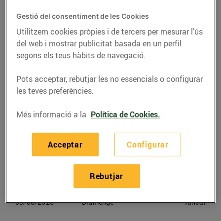
Gestió del consentiment de les Cookies
Telèfon
Trucar-hi
Utilitzem cookies pròpies i de tercers per mesurar l’ús
972789650
del web i mostrar publicitat basada en un perfil
segons els teus hàbits de navegació.
Pots acceptar, rebutjar les no essencials o configurar
les teves preferències.
Horaris Bonpreu Banyoles
Més informació a la
Política de Cookies.
06/08/2026
Dijous
09:00-21:00
Acceptar
Configurar
07/08/2026
Divendres
09:00-21:00
Rebutjar
08/08/2026
Dissabte
09:00-21:00
09/08/2026
Diumenge
Tancat