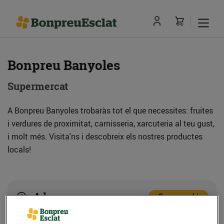
Bonpreu Banyoles
Supermercat
A Bonpreu Banyoles trobaràs tot el que necessites: fruites
i verdures de proximitat, carnisseria, xarcuteria al teu gust,
i molt més. Visita'ns i descobreix els nostres productes
locals!
Adreça
Com anar-hi
C. Martirià, 174-192 (17820) Banyoles