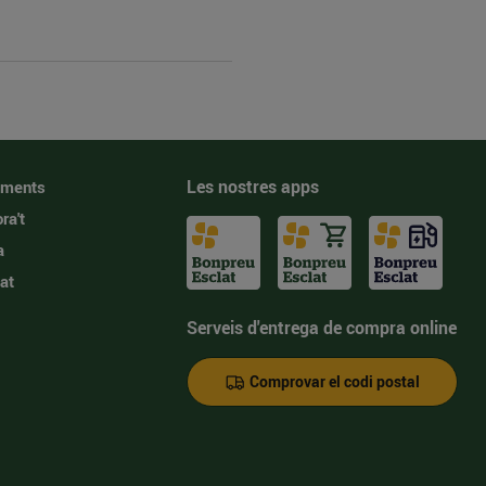
Les nostres apps
iments
ra't
a
at
Serveis d'entrega de compra online
Comprovar el codi postal