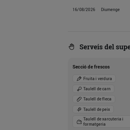
16/08/2026
Diumenge
Serveis del sup
Secció de frescos
Fruita i verdura
Taulell de carn
Taulell de fleca
Taulell de peix
Taulell de xarcuteria i
formatgeria