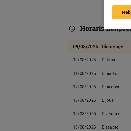
Reb
Horaris Bonpre
09/08/2026
Diumenge
10/08/2026
Dilluns
11/08/2026
Dimarts
12/08/2026
Dimecres
13/08/2026
Dijous
14/08/2026
Divendres
15/08/2026
Dissabte