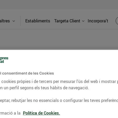
ltres
Establiments
Targeta Client
Incorpora't
at d'Elx)
Adreça
l consentiment de les Cookies
 cookies pròpies i de tercers per mesurar l’ús del web i mostrar 
C. Ciutat d
n un perfil segons els teus hàbits de navegació.
obaràs tot el que necessites: fruites i
Telèfon
ptar, rebutjar les no essencials o configurar les teves preferènc
eria, xarcuteria al teu gust, i molt més.
res productes locals!
93689974
rmació a la
Política de Cookies.