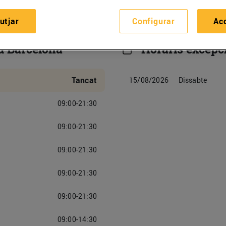
utjar
Configurar
Ac
u Barcelona
Horaris excepc
Tancat
15/08/2026
Dissabte
09:00-21:30
09:00-21:30
09:00-21:30
09:00-21:30
09:00-21:30
09:00-14:30