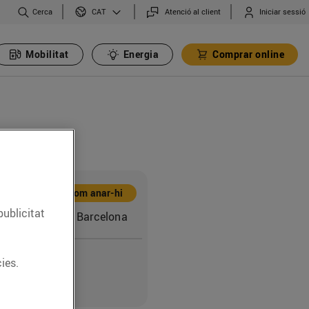
Cerca
Atenció al client
Iniciar sessió
CAT
Mobilitat
Energia
Comprar online
Com anar-hi
publicitat
'Elx, 23 (08027) Barcelona
ies.
8