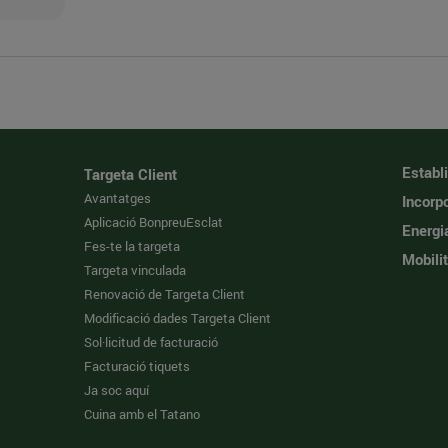
Establ
Targeta Client
Avantatges
Incorpo
Aplicació BonpreuEsclat
Energi
Fes-te la targeta
Mobilit
Targeta vinculada
Renovació de Targeta Client
Modificació dades Targeta Client
Sol·licitud de facturació
Facturació tiquets
Ja soc aquí
Cuina amb el Tatano