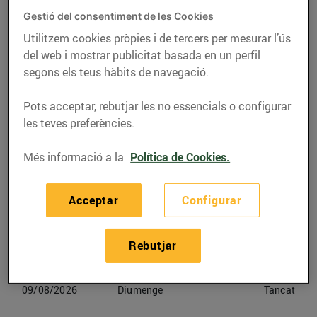
Gestió del consentiment de les Cookies
Telèfon
Trucar-hi
Utilitzem cookies pròpies i de tercers per mesurar l’ús
del web i mostrar publicitat basada en un perfil
938555378
segons els teus hàbits de navegació.
Pots acceptar, rebutjar les no essencials o configurar
les teves preferències.
Horaris Bonpreu Barcelona
Més informació a la
Política de Cookies.
06/08/2026
Dijous
09:00-21:30
Acceptar
Configurar
07/08/2026
Divendres
09:00-21:30
Rebutjar
08/08/2026
Dissabte
09:00-21:30
09/08/2026
Diumenge
Tancat