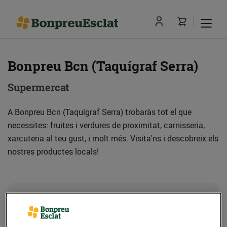
Bonpreu Bcn (Taquígraf Serra)
Supermercat
A Bonpreu Bcn (Taquígraf Serra) trobaràs tot el que
necessites: fruites i verdures de proximitat, carnisseria,
xarcuteria al teu gust, i molt més. Visita'ns i descobreix els
nostres productes locals!
Adreça
Com anar-hi
C. Taquígraf Serra, 3-5 (08029) Barcelona