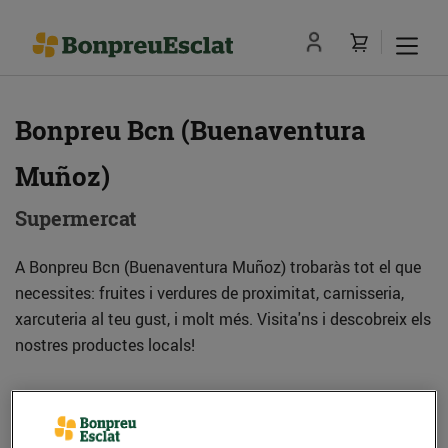
Bonpreu Bcn (Buenaventura
Muñoz)
Supermercat
A Bonpreu Bcn (Buenaventura Muñoz) trobaràs tot el que
necessites: fruites i verdures de proximitat, carnisseria,
xarcuteria al teu gust, i molt més. Visita'ns i descobreix els
nostres productes locals!
Adreça
Com anar-hi