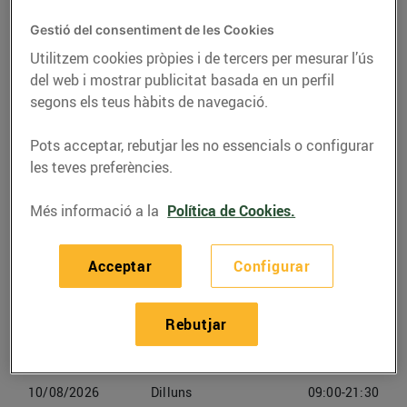
C. Buenaventura Muñoz, 62-64 (08018)
Gestió del consentiment de les Cookies
Barcelona
Utilitzem cookies pròpies i de tercers per mesurar l’ús
del web i mostrar publicitat basada en un perfil
Telèfon
segons els teus hàbits de navegació.
Trucar-hi
936618402
Pots acceptar, rebutjar les no essencials o configurar
les teves preferències.
Més informació a la
Política de Cookies.
Horaris Bonpreu Barcelona
Acceptar
Configurar
08/08/2026
Dissabte
09:00-21:30
Rebutjar
09/08/2026
Diumenge
Tancat
10/08/2026
Dilluns
09:00-21:30