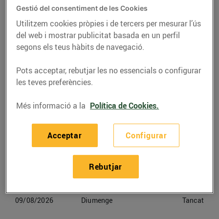
Gestió del consentiment de les Cookies
Telèfon
Trucar-hi
Utilitzem cookies pròpies i de tercers per mesurar l’ús
del web i mostrar publicitat basada en un perfil
936898670
segons els teus hàbits de navegació.
Pots acceptar, rebutjar les no essencials o configurar
les teves preferències.
Horaris Bonpreu Barcelona
Més informació a la
Política de Cookies.
06/08/2026
Dijous
09:00-21:30
Acceptar
Configurar
07/08/2026
Divendres
09:00-21:30
Rebutjar
08/08/2026
Dissabte
09:00-21:30
09/08/2026
Diumenge
Tancat