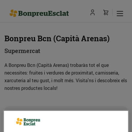
Bonpreu Bcn (Capità Arenas)
Supermercat
A Bonpreu Bcn (Capità Arenas) trobaràs tot el que
necessites: fruites i verdures de proximitat, carnisseria,
xarcuteria al teu gust, i molt més. Visita'ns i descobreix els
nostres productes locals!
Adreça
Com anar-hi
C. Capità Arenas, 58 (08034) Barcelona