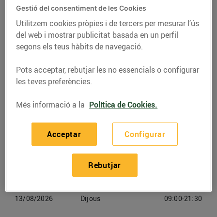
Gestió del consentiment de les Cookies
Telèfon
Trucar-hi
Utilitzem cookies pròpies i de tercers per mesurar l’ús
del web i mostrar publicitat basada en un perfil
938253127
segons els teus hàbits de navegació.
Pots acceptar, rebutjar les no essencials o configurar
les teves preferències.
Horaris Bonpreu Calella
Més informació a la
Política de Cookies.
10/08/2026
Dilluns
09:00-21:30
Acceptar
Configurar
11/08/2026
Dimarts
09:00-21:30
Rebutjar
12/08/2026
Dimecres
09:00-21:30
13/08/2026
Dijous
09:00-21:30