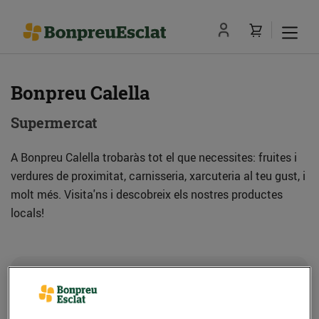
Bonpreu Calella
Supermercat
A Bonpreu Calella trobaràs tot el que necessites: fruites i
verdures de proximitat, carnisseria, xarcuteria al teu gust, i
molt més. Visita'ns i descobreix els nostres productes
locals!
Adreça
Com anar-hi
C. Bruguera, 205 (08370) Calella