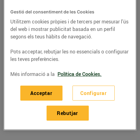
Gestió del consentiment de les Cookies
Telèfon
Trucar-hi
Utilitzem cookies pròpies i de tercers per mesurar l’ús
937099500
del web i mostrar publicitat basada en un perfil
segons els teus hàbits de navegació.
Pots acceptar, rebutjar les no essencials o configurar
les teves preferències.
Horaris Bonpreu Collbató
Més informació a la
Política de Cookies.
08/08/2026
Dissabte
09:00-21:30
Acceptar
Configurar
09/08/2026
Diumenge
09:00-14:30
Rebutjar
10/08/2026
Dilluns
09:00-21:30
11/08/2026
Dimarts
09:00-21:30