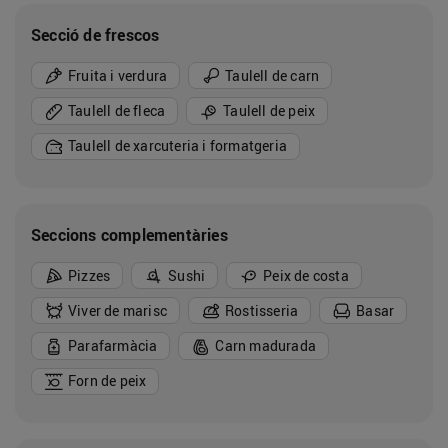
Secció de frescos
Fruita i verdura
Taulell de carn
Taulell de fleca
Taulell de peix
Taulell de xarcuteria i formatgeria
Seccions complementàries
Pizzes
Sushi
Peix de costa
Viver de marisc
Rostisseria
Basar
Parafarmàcia
Carn madurada
Forn de peix