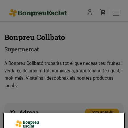
Bonpreu Collbató
Supermercat
A Bonpreu Collbató trobaràs tot el que necessites: fruites i
verdures de proximitat, carnisseria, xarcuteria al teu gust, i
molt més. Visita'ns i descobreix els nostres productes
locals!
Adreça
Com anar-hi
Av. Centenari Amadeu Vives, 2 (08293) Collbató