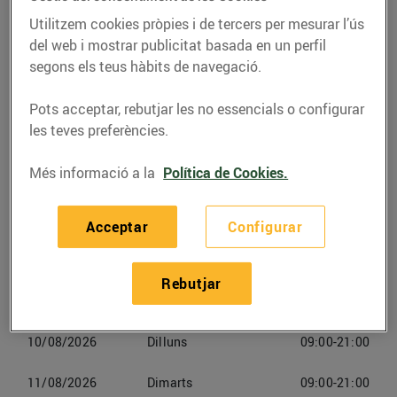
(17600) Figueres
Utilitzem cookies pròpies i de tercers per mesurar l’ús
del web i mostrar publicitat basada en un perfil
Telèfon
Trucar-hi
segons els teus hàbits de navegació.
972129416
Pots acceptar, rebutjar les no essencials o configurar
les teves preferències.
Més informació a la
Política de Cookies.
Horaris Bonpreu Figueres
Acceptar
Configurar
08/08/2026
Dissabte
09:00-21:00
Rebutjar
09/08/2026
Diumenge
Tancat
10/08/2026
Dilluns
09:00-21:00
11/08/2026
Dimarts
09:00-21:00