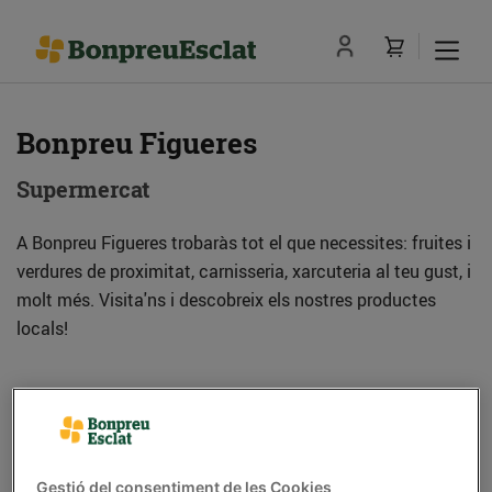
Bonpreu Figueres
Supermercat
A Bonpreu Figueres trobaràs tot el que necessites: fruites i
verdures de proximitat, carnisseria, xarcuteria al teu gust, i
molt més. Visita'ns i descobreix els nostres productes
locals!
Adreça
Com anar-hi
Pl. de Joan Tutau Vergés cant. C.Llançà, s/n
Gestió del consentiment de les Cookies