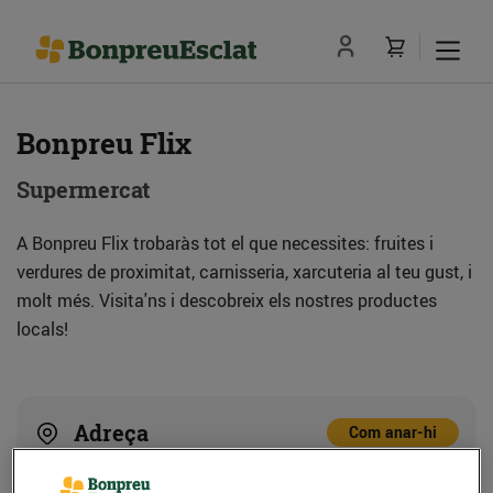
Bonpreu Flix
Supermercat
A Bonpreu Flix trobaràs tot el que necessites: fruites i
verdures de proximitat, carnisseria, xarcuteria al teu gust, i
molt més. Visita'ns i descobreix els nostres productes
locals!
Adreça
Com anar-hi
C. dels Tallers, 34 (Pol. Ind. La Devesa) (43750)