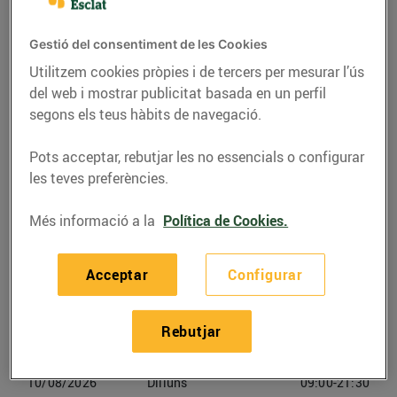
Flix
Gestió del consentiment de les Cookies
Telèfon
Trucar-hi
Utilitzem cookies pròpies i de tercers per mesurar l’ús
977749400
del web i mostrar publicitat basada en un perfil
segons els teus hàbits de navegació.
Pots acceptar, rebutjar les no essencials o configurar
les teves preferències.
Horaris Bonpreu Flix
Més informació a la
Política de Cookies.
07/08/2026
Divendres
09:00-21:30
Acceptar
Configurar
08/08/2026
Dissabte
09:00-21:30
Rebutjar
09/08/2026
Diumenge
Tancat
10/08/2026
Dilluns
09:00-21:30