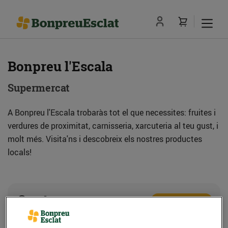
Bonpreu l'Escala
Supermercat
A Bonpreu l'Escala trobaràs tot el que necessites: fruites i
verdures de proximitat, carnisseria, xarcuteria al teu gust, i
molt més. Visita'ns i descobreix els nostres productes
locals!
Adreça
Com anar-hi
C. Closa d'en Llop, 80 (17130) l'Escala