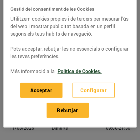
Gestió del consentiment de les Cookies
Telèfon
Trucar-hi
Utilitzem cookies pròpies i de tercers per mesurar l’ús
972807209
del web i mostrar publicitat basada en un perfil
segons els teus hàbits de navegació.
Pots acceptar, rebutjar les no essencials o configurar
les teves preferències.
Horaris Bonpreu L'escala
Més informació a la
Política de Cookies.
08/08/2026
Dissabte
09:00-21:30
Acceptar
Configurar
09/08/2026
Diumenge
09:00-21:30
Rebutjar
10/08/2026
Dilluns
09:00-21:30
11/08/2026
Dimarts
09:00-21:30