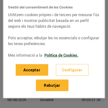
de Llobregat
Gestió del consentiment de les Cookies
Utilitzem cookies pròpies i de tercers per mesurar l’ús
Telèfon
Trucar-hi
del web i mostrar publicitat basada en un perfil
93 855 53 09
segons els teus hàbits de navegació.
Pots acceptar, rebutjar les no essencials o configurar
les teves preferències.
Horaris Bonpreu L'hospitalet De
Més informació a la
Política de Cookies.
Llobregat
Acceptar
Configurar
06/08/2026
Dijous
09:00-21:30
Rebutjar
07/08/2026
Divendres
09:00-21:30
08/08/2026
Dissabte
09:00-21:30