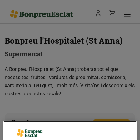
Bonpreu l'Hospitalet (St Anna)
Supermercat
A Bonpreu l'Hospitalet (St Anna) trobaràs tot el que
necessites: fruites i verdures de proximitat, carnisseria,
xarcuteria al teu gust, i molt més. Visita'ns i descobreix els
nostres productes locals!
Adreça
Com anar-hi
C. de Santa Anna, 16-18-20 (08901) l'Hospitalet