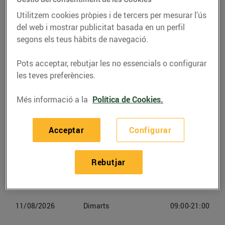
Pl. de Cuba, s/n (08302) Mataró
Utilitzem cookies pròpies i de tercers per mesurar l’ús
del web i mostrar publicitat basada en un perfil
segons els teus hàbits de navegació.
Telèfon
Trucar-hi
937936227
Pots acceptar, rebutjar les no essencials o configurar
les teves preferències.
Més informació a la
Política de Cookies.
Horaris Bonpreu Rapid Mataró
Acceptar
Configurar
09/08/2026
Diumenge
Tancat
Rebutjar
10/08/2026
Dilluns
09:00-21:00
11/08/2026
Dimarts
09:00-21:00