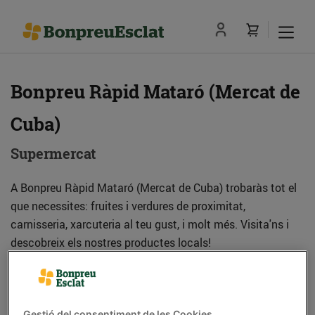
Bonpreu Ràpid Mataró (Mercat de
Cuba)
Supermercat
A Bonpreu Ràpid Mataró (Mercat de Cuba) trobaràs tot el
que necessites: fruites i verdures de proximitat,
carnisseria, xarcuteria al teu gust, i molt més. Visita'ns i
descobreix els nostres productes locals!
Adreça
Com anar-hi
Gestió del consentiment de les Cookies