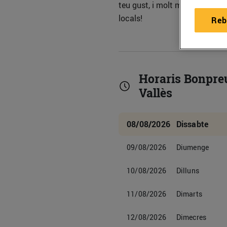
teu gust, i molt més. Visita'n
locals!
Reb
Horaris Bonpreu
Vallès
08/08/2026
Dissabte
09/08/2026
Diumenge
10/08/2026
Dilluns
11/08/2026
Dimarts
12/08/2026
Dimecres