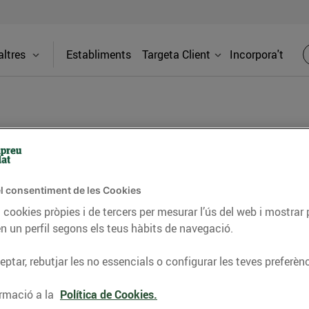
ltres
Establiments
Targeta Client
Incorpora't
llet (Mercat
l consentiment de les Cookies
Adreça
 cookies pròpies i de tercers per mesurar l’ús del web i mostrar 
C. Burgos, 
n un perfil segons els teus hàbits de navegació.
Vallès
ptar, rebutjar les no essencials o configurar les teves preferènc
Telèfon
t Municipal) trobaràs tot el que
rmació a la
Política de Cookies.
de proximitat, carnisseria, xarcuteria al
93689765