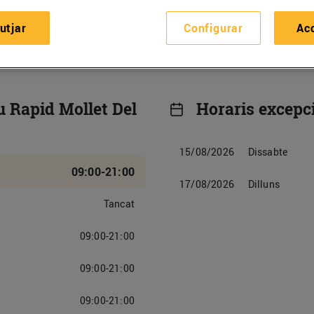
s i descobreix els nostres productes
utjar
Configurar
Ac
 Rapid Mollet Del
Horaris excepc
15/08/2026
Dissabte
09:00-21:00
17/08/2026
Dilluns
Tancat
09:00-21:00
09:00-21:00
09:00-21:00