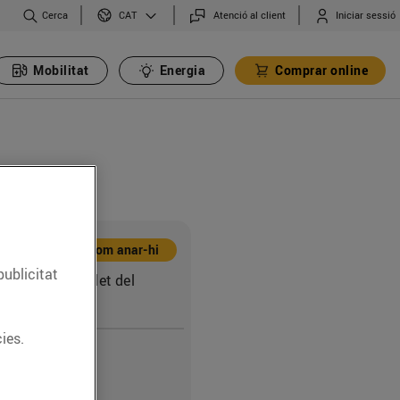
Cerca
Atenció al client
Iniciar sessió
CAT
Mobilitat
Energia
Comprar online
Com anar-hi
publicitat
15 (08100) Mollet del
ies.
9