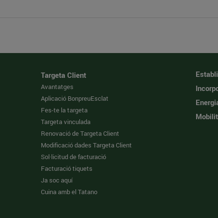
Establ
Targeta Client
Avantatges
Incorpo
Aplicació BonpreuEsclat
Energi
Fes-te la targeta
Mobilit
Targeta vinculada
Renovació de Targeta Client
Modificació dades Targeta Client
Sol·licitud de facturació
Facturació tiquets
Ja soc aquí
Cuina amb el Tatano