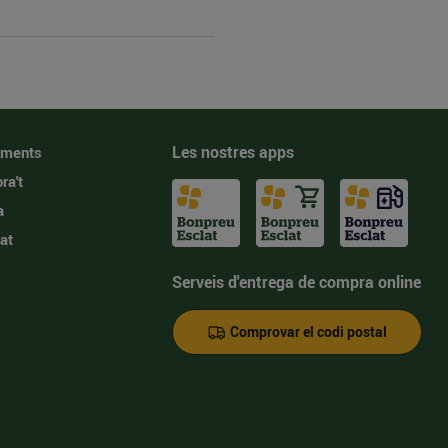
Les nostres apps
iments
ra't
a
at
Serveis d'entrega de compra online
Comprovar el codi postal