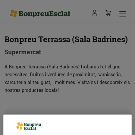
Bonpreu Terrassa (Sala Badrines)
Supermercat
A Bonpreu Terrassa (Sala Badrines) trobaràs tot el que
necessites: fruites i verdures de proximitat, carnisseria,
xarcuteria al teu gust, i molt més. Visita'ns i descobreix els
nostres productes locals!
Adreça
Com anar-hi
C. Baldrich,169 (08223) Terrassa