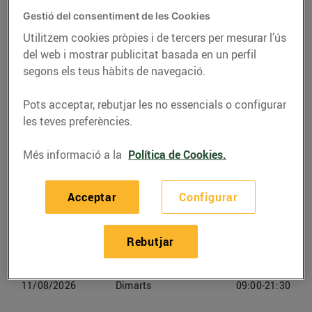
Gestió del consentiment de les Cookies
Telèfon
Trucar-hi
Utilitzem cookies pròpies i de tercers per mesurar l’ús
del web i mostrar publicitat basada en un perfil
937408836
segons els teus hàbits de navegació.
Pots acceptar, rebutjar les no essencials o configurar
les teves preferències.
Horaris Bonpreu Terrassa
Més informació a la
Política de Cookies.
08/08/2026
Dissabte
09:00-21:30
Acceptar
Configurar
09/08/2026
Diumenge
Tancat
Rebutjar
10/08/2026
Dilluns
09:00-21:30
11/08/2026
Dimarts
09:00-21:30