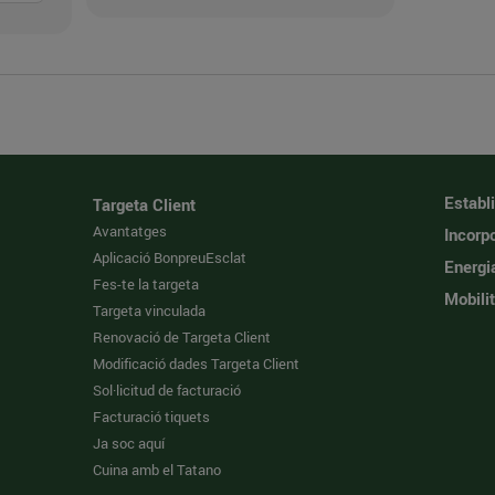
Establ
Targeta Client
Avantatges
Incorpo
Aplicació BonpreuEsclat
Energi
Fes-te la targeta
Mobilit
Targeta vinculada
Renovació de Targeta Client
Modificació dades Targeta Client
Sol·licitud de facturació
Facturació tiquets
Ja soc aquí
Cuina amb el Tatano