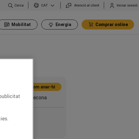
Cerca
Atenció al client
Iniciar sessió
CAT
Mobilitat
Energia
Comprar online
Com anar-hi
publicitat
212 (43550) Ulldecona
ies.
7