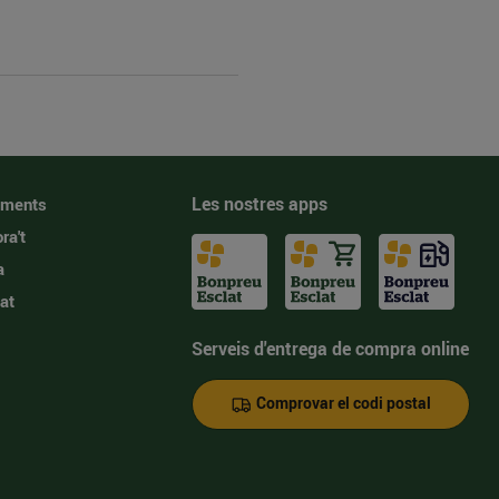
Les nostres apps
iments
ra't
a
at
Serveis d'entrega de compra online
Comprovar el codi postal