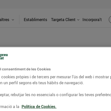
ltres
Establiments
Targeta Client
Incorpora't
na
Adreça
l consentiment de les Cookies
 cookies pròpies i de tercers per mesurar l’ús del web i mostrar 
C. Major, 
n un perfil segons els teus hàbits de navegació.
ot el que necessites: fruites i verdures
Telèfon
ptar, rebutjar les no essencials o configurar les teves preferènc
uteria al teu gust, i molt més. Visita'ns i
es locals!
97719447
rmació a la
Política de Cookies.