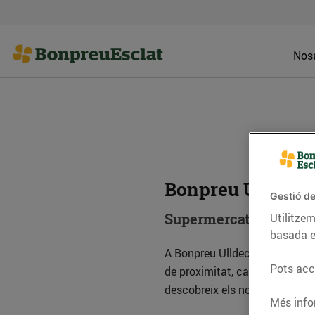
Nosa
Bonpreu Ulldeco
Gestió de
Supermercat
Utilitzem
basada e
A Bonpreu Ulldecona trobaràs t
Pots acce
de proximitat, carnisseria, xarc
descobreix els nostres product
Més info