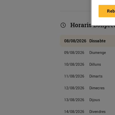
Reb
Horaris Bonpre
08/08/2026
Dissabte
09/08/2026
Diumenge
10/08/2026
Dilluns
11/08/2026
Dimarts
12/08/2026
Dimecres
13/08/2026
Dijous
14/08/2026
Divendres