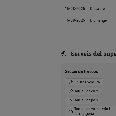
15/08/2026
Dissabte
16/08/2026
Diumenge
Serveis del sup
Secció de frescos
Fruita i verdura
Taulell de carn
Taulell de peix
Taulell de xarcuteria i
formatgeria