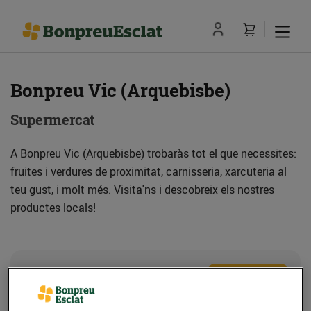
Bonpreu Vic (Arquebisbe)
Supermercat
A Bonpreu Vic (Arquebisbe) trobaràs tot el que necessites:
fruites i verdures de proximitat, carnisseria, xarcuteria al
teu gust, i molt més. Visita'ns i descobreix els nostres
productes locals!
Adreça
Com anar-hi
C. Arquebisbe Alemany, 20-22 (08500) Vic