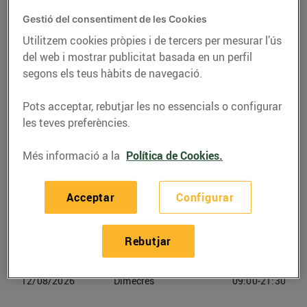
Gestió del consentiment de les Cookies
Telèfon
Trucar-hi
Utilitzem cookies pròpies i de tercers per mesurar l’ús
938268649
del web i mostrar publicitat basada en un perfil
segons els teus hàbits de navegació.
Pots acceptar, rebutjar les no essencials o configurar
les teves preferències.
Horaris Bonpreu Vic
Més informació a la
Política de Cookies.
09/08/2026
Diumenge
Tancat
Acceptar
Configurar
10/08/2026
Dilluns
09:00-21:30
Rebutjar
11/08/2026
Dimarts
09:00-21:30
12/08/2026
Dimecres
09:00-21:30