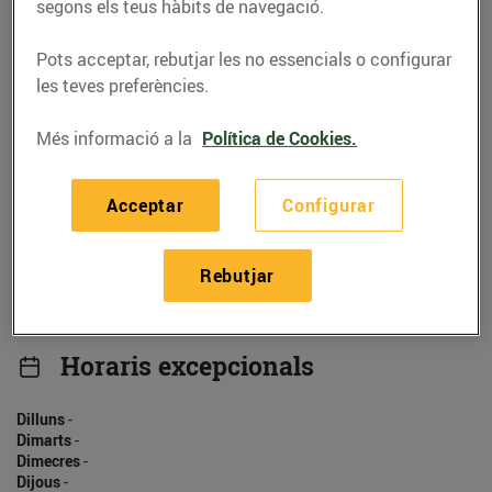
930525412
segons els teus hàbits de navegació.
Pots acceptar, rebutjar les no essencials o configurar
les teves preferències.
Més informació a la
Política de Cookies.
Horaris
Dilluns
-
Acceptar
Configurar
Dimarts
-
Dimecres
-
Dijous
-
Rebutjar
Divendres
-
Dissabte
-
Diumenge
-
Horaris excepcionals
Dilluns
-
Dimarts
-
Dimecres
-
Dijous
-