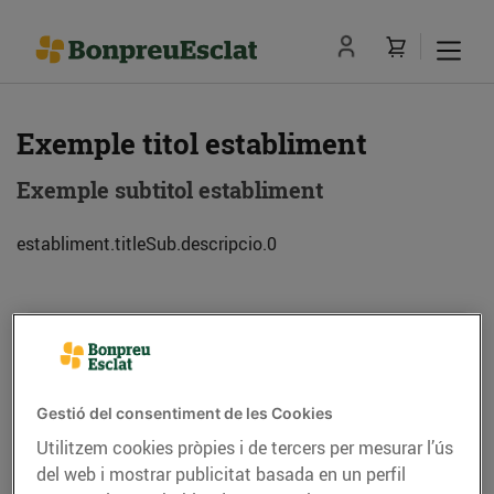
Exemple titol establiment
Exemple subtitol establiment
establiment.titleSub.descripcio.0
Adreça
Com anar-hi
Exemple de adreca (08013) Barcelona
Gestió del consentiment de les Cookies
Utilitzem cookies pròpies i de tercers per mesurar l’ús
Telèfon
Trucar-hi
del web i mostrar publicitat basada en un perfil