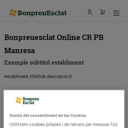
Bonpreuesclat Online CR PB
Manresa
Exemple subtitol establiment
establiment.titleSub.descripcio.0
Adreça
Com anar-hi
Ctra. Vic cant. C. Castellgalí (08241) Manresa
Gestió del consentiment de les Cookies
Utilitzem cookies pròpies i de tercers per mesurar l’ús