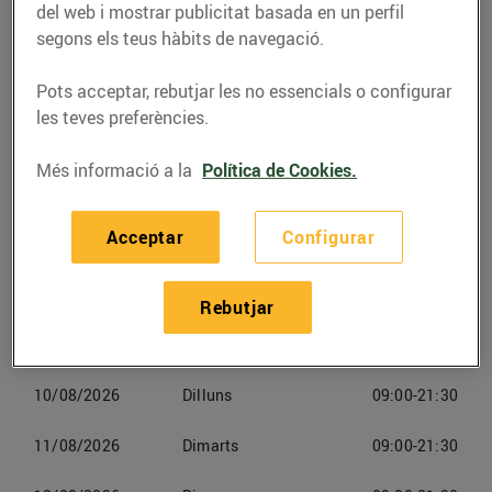
del web i mostrar publicitat basada en un perfil
Telèfon
Trucar-hi
segons els teus hàbits de navegació.
936899369
Pots acceptar, rebutjar les no essencials o configurar
les teves preferències.
Més informació a la
Política de Cookies.
Horaris Bonpreuesclat Online
Manresa
Acceptar
Configurar
08/08/2026
Dissabte
09:00-21:30
Rebutjar
09/08/2026
Diumenge
Tancat
10/08/2026
Dilluns
09:00-21:30
11/08/2026
Dimarts
09:00-21:30