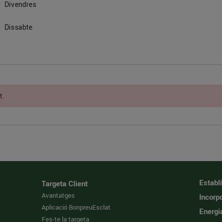
Divendres
Dissabte
t.
Establ
Targeta Client
Avantatges
Incorpo
Aplicació BonpreuEsclat
Energi
Fes-te la targeta