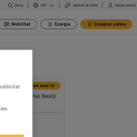
Cerca
Atenció al client
Iniciar sessió
CAT
Mobilitat
Energia
Comprar online
Com anar-hi
publicitat
l, 20 (Pol. Ind. Mas Beuló)
c
ies.
5