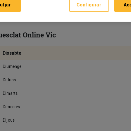
utjar
Configurar
Ac
esclat Online Vic
Dissabte
Diumenge
Dilluns
Dimarts
Dimecres
Dijous