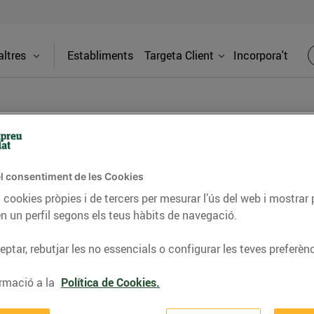
ltres
Establiments
Targeta Client
Incorpora't
l consentiment de les Cookies
line CR Vic
Adreça
 cookies pròpies i de tercers per mesurar l’ús del web i mostrar 
n un perfil segons els teus hàbits de navegació.
bliment
C. de Ripol
(08500) Vi
ptar, rebutjar les no essencials o configurar les teves preferènc
io.0
Telèfon
rmació a la
Política de Cookies.
93826866