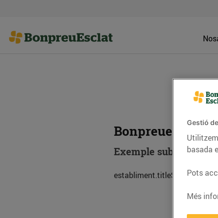
Nosa
Gestió de
Bonpreuesclat On
Utilitzem
basada e
Exemple subtitol esta
Pots acce
establiment.titleSub.descripc
Més info