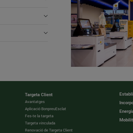
Establ
Targeta Client
Avantatges
Incorpo
Aplicació BonpreuEsclat
Energi
Fes-te la targeta
Mobilit
Targeta vinculada
Renovació de Targeta Client