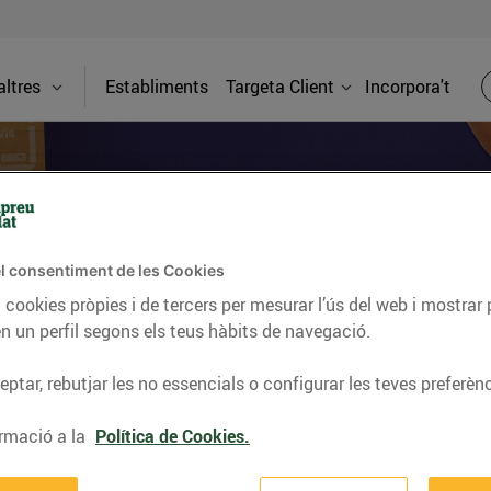
ltres
Establiments
Targeta Client
Incorpora't
Caixes automàtiques
l consentiment de les Cookies
 cookies pròpies i de tercers per mesurar l’ús del web i mostrar 
erim. Si vols evitar esperes, pots fer el pagament de la teva co
n un perfil segons els teus hàbits de navegació.
ptar, rebutjar les no essencials o configurar les teves preferènc
utomàtiques
rmació a la
Política de Cookies.