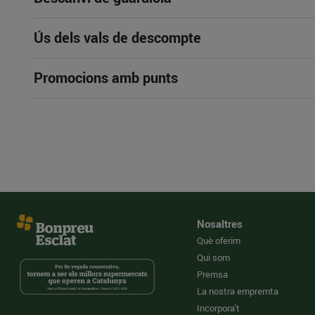
Ús dels vals de descompte
Promocions amb punts
Nosaltres
Què oferim
Qui som
Premsa
La nostra empremta
Incorpora't