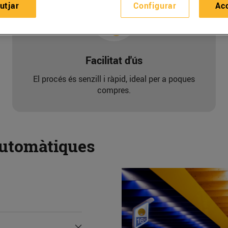
utjar
Configurar
Ac
Facilitat d'ús
El procés és senzill i ràpid, ideal per a poques
compres.
automàtiques