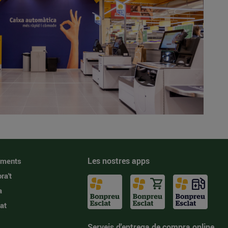
Les nostres apps
iments
ra't
a
at
Serveis d'entrega de compra online