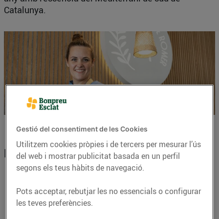
Catalunya.
Gestió del consentiment de les Cookies
Utilitzem cookies pròpies i de tercers per mesurar l’ús
Receptes per celebrar el Cap d'Any
del web i mostrar publicitat basada en un perfil
segons els teus hàbits de navegació.
Pots acceptar, rebutjar les no essencials o configurar
les teves preferències.