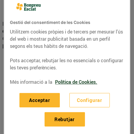
Emissió de vals
Gestió del consentiment de les Cookies
El dia de la promoció, s’emet
un val de 5€ de
descompte per cada 10€ de compra
fins a un màxim
Utilitzem cookies pròpies i de tercers per mesurar l’ús
de 20 vals. En cap cas s’emetran vals inferiors a 5€
del web i mostrar publicitat basada en un perfil
per l’import restant.
segons els teus hàbits de navegació.
Pots acceptar, rebutjar les no essencials o configurar
Import de la compra
Vals emesos
les teves preferències.
0€ - 9,99€
0
Més informació a la
Política de Cookies.
10€ - 19,99€
1
20€ - 29,99€
2
Acceptar
Configurar
30€ - 39,99€
3
Rebutjar
40€ - 49,99€
4