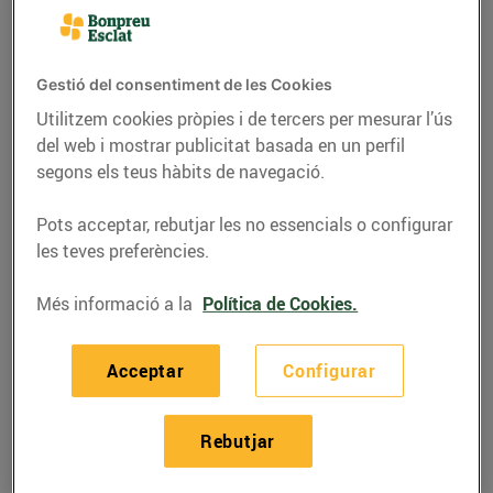
Emissió de vals
El dia de la promoció, s’emet
un val de 5€ de
Gestió del consentiment de les Cookies
descompte per cada 10€ de compra
fins a un
Utilitzem cookies pròpies i de tercers per mesurar l’ús
màxim de 20 vals. En cap cas s’emetran vals
del web i mostrar publicitat basada en un perfil
inferiors a 5€ per l’import restant.
segons els teus hàbits de navegació.
Import de la compra
Vals emesos
Pots acceptar, rebutjar les no essencials o configurar
0€ - 9,99€
0
les teves preferències.
10€ - 19,99€
1
Més informació a la
Política de Cookies.
20€ - 29,99€
2
Acceptar
Configurar
30€ - 39,99€
3
40€ - 49,99€
4
Rebutjar
50€ - 59,99€
5