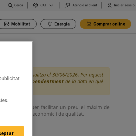
Cerca
Atenció al client
Iniciar sessió
CAT
Mobilitat
Energia
Comprar online
efacció
als carburants finalitza el 30/06/2026
.
Per aquest
publicitat
1% d'IVA
,
independentment
de la data en què
ies.
em les tarifes per facilitar un preu el màxim de
atOil és proper, econòmic i de qualitat.
at
.
ceptar