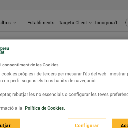
ltres
Establiments
Targeta Client
Incorpora't
ta el preu del gasoil de cal
l consentiment de les Cookies
 7/2026, de 20 de març, la reducció temporal de l'IVA aplicable 
 cookies pròpies i de tercers per mesurar l’ús del web i mostrar 
de l'01/07/2026
tindran aplicat el tipus impositiu general del
2
n un perfil segons els teus hàbits de navegació.
ptar, rebutjar les no essencials o configurar les teves preferènc
preus vigents del gasoil B per a calefacció. Diàriament fix
u possible. El servei a domicili de gasoil de calefacció d’Escl
rmació a la
Política de Cookies.
fon
900 300 301
, o bé adreçar-te per e-mail a:
gasoil@esclatoil.c
utjar
Configurar
Ac