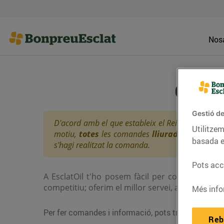
Nosa
Consul
Gestió de
D'acord amb el que estableix el Reial decret llei
Utilitzem
motiu,
totes
les comandes
lliurades a partir 
basada e
s'hagi realitzat la comanda.
Pots acce
A EsclatOil t'ho posem fàcil per consultar els 
competitiu; oferim el millor servei, al millor pre
Més info
Per fer comandes i informació, pots trucar al telè
Reb