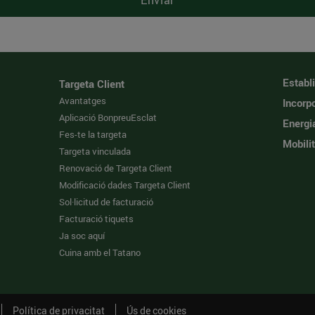
Enviar
Establ
Targeta Client
Avantatges
Incorpo
Aplicació BonpreuEsclat
Energi
Fes-te la targeta
Mobilit
Targeta vinculada
Renovació de Targeta Client
Modificació dades Targeta Client
Sol·licitud de facturació
Facturació tiquets
Ja soc aquí
Cuina amb el Tatano
Política de privacitat
Ús de cookies