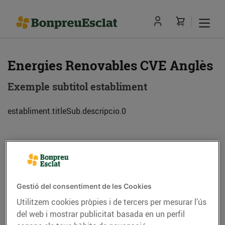
Energies Renovables CVE Anglès
Exemple subtitol establiment
establiment.titleSub.descripcio.0
Adreça
Com anar-hi
C. Fàbriques, 4 (17160) Anglès
Gestió del consentiment de les Cookies
Utilitzem cookies pròpies i de tercers per mesurar l’ús
Telèfon
Trucar-hi
del web i mostrar publicitat basada en un perfil