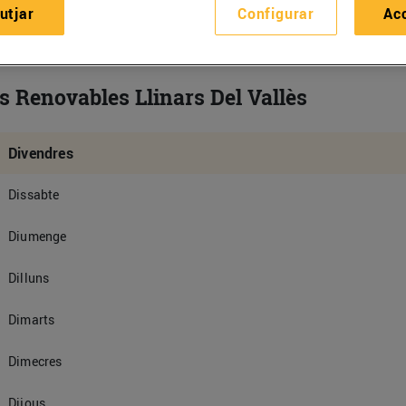
utjar
Configurar
Ac
s Renovables Llinars Del Vallès
Divendres
Dissabte
Diumenge
Dilluns
Dimarts
Dimecres
Dijous