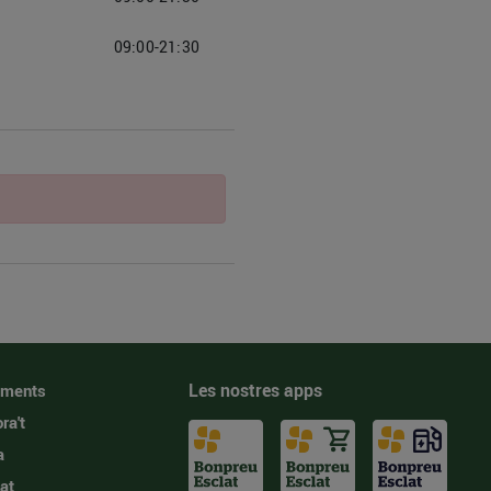
09:00-21:30
Les nostres apps
iments
ra't
a
at