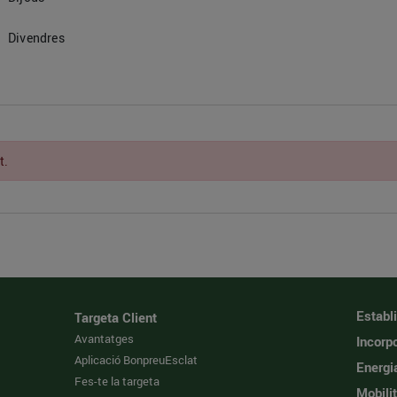
Divendres
t.
Establ
Targeta Client
Avantatges
Incorpo
Aplicació BonpreuEsclat
Energi
Fes-te la targeta
Mobilit