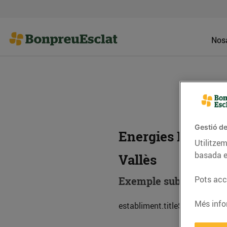
Nosa
Gestió de
Energies Renovab
Utilitzem
basada e
Vallès
Pots acce
Exemple subtitol esta
Més info
establiment.titleSub.descripc