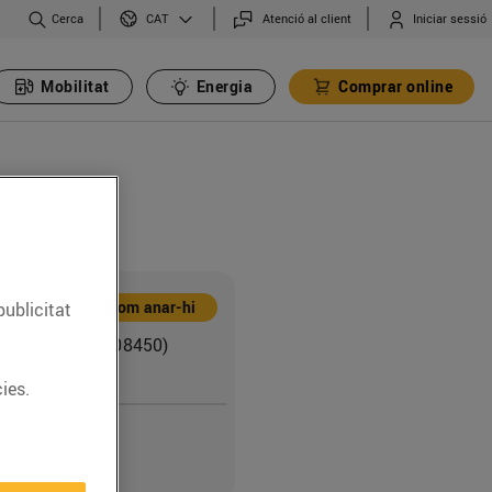
Cerca
Atenció al client
Iniciar sessió
CAT
Mobilitat
Energia
Comprar online
Com anar-hi
publicitat
sals, 255-279 (08450)
 Vallès
ies.