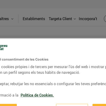
ltres
Establiments
Targeta Client
Incorpora't
l consentiment de les Cookies
les CVE Llinars del
Adreça
 cookies pròpies i de tercers per mesurar l’ús del web i mostrar 
n un perfil segons els teus hàbits de navegació.
Av. Pau Ca
Llinars del
ptar, rebutjar les no essencials o configurar les teves preferènc
bliment
Telèfon
rmació a la
Política de Cookies.
io.0