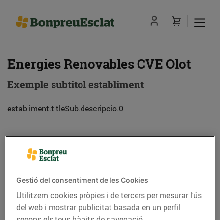
Energies Renovables CVE Olot
Exemple subtitol establiment
establiment.titleSub.descripcio.0
Adreça
Com anar-hi
C. Lluís Companys, 14-16 (17800) Olot
Gestió del consentiment de les Cookies
Utilitzem cookies pròpies i de tercers per mesurar l’ús
Telèfon
Trucar-hi
del web i mostrar publicitat basada en un perfil
segons els teus hàbits de navegació.