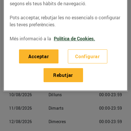
segons els teus hàbits de navegació.
Telèfon
Trucar-hi
Pots acceptar, rebutjar les no essencials o configurar
les teves preferències.
Més informació a la
Política de Cookies.
Horaris Energies Renovables
Acceptar
Configurar
Tossa De Mar
Rebutjar
09/08/2026
Diumenge
00:00-23:59
10/08/2026
Dilluns
00:00-23:59
11/08/2026
Dimarts
00:00-23:59
12/08/2026
Dimecres
00:00-23:59