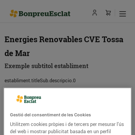
Energies Renovables CVE Tossa
de Mar
Exemple subtitol establiment
establiment.titleSub.descripcio.0
Adreça
Com anar-hi
Gestió del consentiment de les Cookies
C. Lluís Companys, cant. C. Francesc Macià
Utilitzem cookies pròpies i de tercers per mesurar l’ús
(17320) Tossa de Mar
del web i mostrar publicitat basada en un perfil