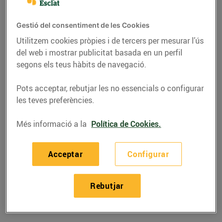
Ctra..TV-3025 sector 22-B1 parcel·la 2 (43860)
l'Ametlla de Mar
Gestió del consentiment de les Cookies
Utilitzem cookies pròpies i de tercers per mesurar l’ús
Telèfon
Trucar-hi
del web i mostrar publicitat basada en un perfil
877002269
segons els teus hàbits de navegació.
Pots acceptar, rebutjar les no essencials o configurar
les teves preferències.
Més informació a la
Política de Cookies.
Horaris Esclat l'Ametlla De Mar
Acceptar
Configurar
06/08/2026
Dijous
09:00-21:30
07/08/2026
Divendres
09:00-21:30
Rebutjar
08/08/2026
Dissabte
09:00-21:30