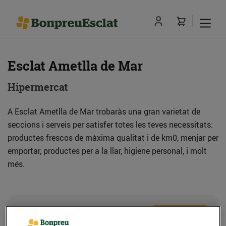
Esclat Ametlla de Mar
Hipermercat
A Esclat Ametlla de Mar trobaràs una gran varietat de
seccions i serveis per satisfer totes les teves necessitats:
productes frescos de màxima qualitat i de km0, menjar per
emportar, productes per a la llar, higiene personal, i molt
més.
Adreça
Com anar-hi