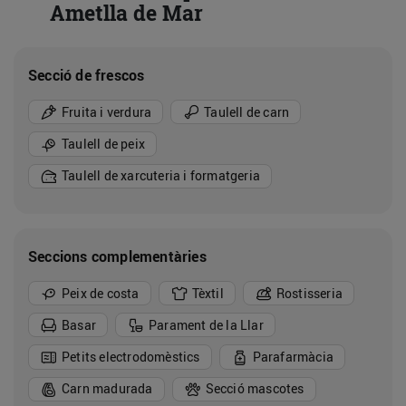
Ametlla de Mar
Secció de frescos
Fruita i verdura
Taulell de carn
Taulell de peix
Taulell de xarcuteria i formatgeria
Seccions complementàries
Peix de costa
Tèxtil
Rostisseria
Basar
Parament de la Llar
Petits electrodomèstics
Parafarmàcia
Carn madurada
Secció mascotes