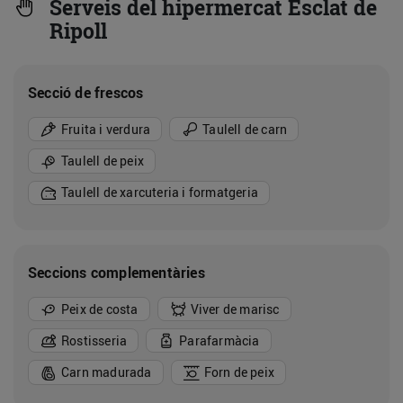
Serveis del hipermercat Esclat de
Ripoll
Secció de frescos
Fruita i verdura
Taulell de carn
Taulell de peix
Taulell de xarcuteria i formatgeria
Seccions complementàries
Peix de costa
Viver de marisc
Rostisseria
Parafarmàcia
Carn madurada
Forn de peix