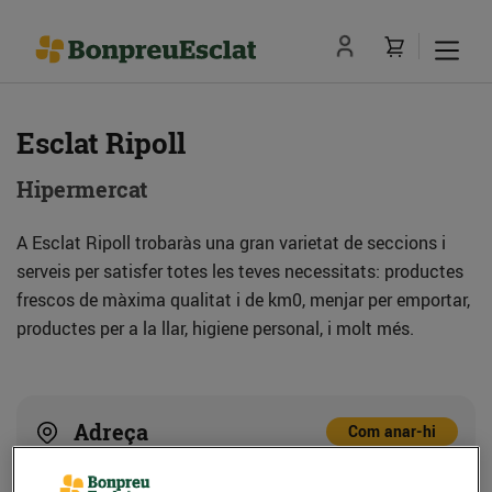
Esclat Ripoll
Hipermercat
A Esclat Ripoll trobaràs una gran varietat de seccions i
serveis per satisfer totes les teves necessitats: productes
frescos de màxima qualitat i de km0, menjar per emportar,
productes per a la llar, higiene personal, i molt més.
Adreça
Com anar-hi
Ctra. C-17, km 100 (17500) Ripoll