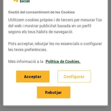
Telèfon
Trucar-hi
Gestió del consentiment de les Cookies
972132836
Utilitzem cookies pròpies i de tercers per mesurar l’ús
del web i mostrar publicitat basada en un perfil
segons els teus hàbits de navegació.
Pots acceptar, rebutjar les no essencials o configurar
les teves preferències.
Horaris Esclat Ripoll
Més informació a la
Política de Cookies.
07/08/2026
Divendres
09:00-21:30
Acceptar
Configurar
08/08/2026
Dissabte
09:00-21:30
09/08/2026
Diumenge
09:00-14:30
Rebutjar
10/08/2026
Dilluns
09:00-21:30