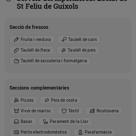
St Feliu de Guíxols
Secció de frescos
Fruita i verdura
Taulell de carn
Taulell de fleca
Taulell de peix
Taulell de xarcuteria i formatgeria
Seccions complementàries
Pizzes
Peix de costa
Viver de marisc
Tèxtil
Rostisseria
Basar
Parament de la Llar
Petits electrodomèstics
Parafarmàcia