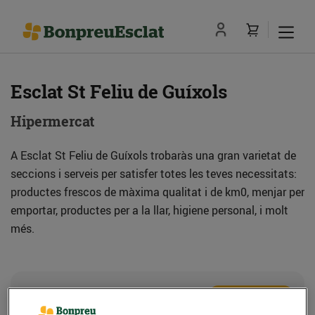
Esclat St Feliu de Guíxols
Hipermercat
A Esclat St Feliu de Guíxols trobaràs una gran varietat de
seccions i serveis per satisfer totes les teves necessitats:
productes frescos de màxima qualitat i de km0, menjar per
emportar, productes per a la llar, higiene personal, i molt
més.
Adreça
Com anar-hi