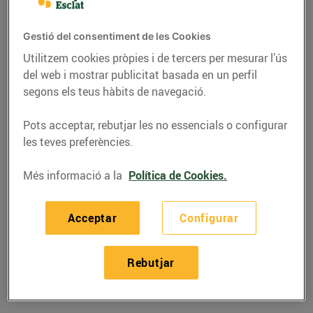
Ctra. Girona, 219 (17220) Sant Feliu de Guíxols
Gestió del consentiment de les Cookies
Telèfon
Trucar-hi
Utilitzem cookies pròpies i de tercers per mesurar l’ús
972 80 70 70
del web i mostrar publicitat basada en un perfil
segons els teus hàbits de navegació.
Pots acceptar, rebutjar les no essencials o configurar
les teves preferències.
Horaris Esclat Sant Feliu De
Més informació a la
Política de Cookies.
Guíxols
Acceptar
Configurar
06/08/2026
Dijous
09:00-21:30
07/08/2026
Divendres
09:00-21:30
Rebutjar
08/08/2026
Dissabte
09:00-21:30