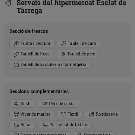
Serveis del hipermercat Esclat de
Tàrrega
Secció de frescos
Fruita i verdura
Taulell de carn
Taulell de fleca
Taulell de peix
Taulell de xarcuteria i formatgeria
Seccions complementàries
Sushi
Peix de costa
Viver de marisc
Tèxtil
Rostisseria
Basar
Parament de la Llar