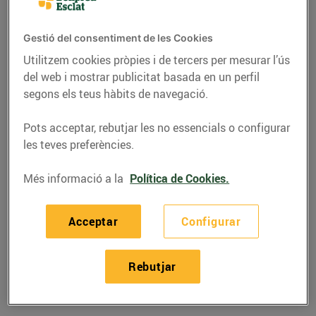
Telèfon
Trucar-hi
Gestió del consentiment de les Cookies
973158339
Utilitzem cookies pròpies i de tercers per mesurar l’ús
del web i mostrar publicitat basada en un perfil
segons els teus hàbits de navegació.
Pots acceptar, rebutjar les no essencials o configurar
les teves preferències.
Horaris Esclat Tàrrega
Més informació a la
Política de Cookies.
07/08/2026
Divendres
09:00-21:30
Acceptar
Configurar
08/08/2026
Dissabte
09:00-21:30
09/08/2026
Diumenge
Tancat
Rebutjar
10/08/2026
Dilluns
09:00-21:30