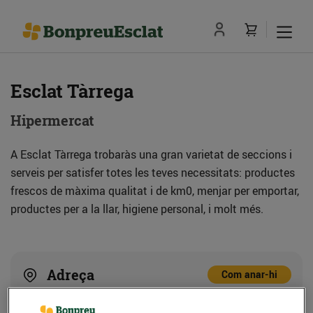
Esclat Tàrrega
Hipermercat
A Esclat Tàrrega trobaràs una gran varietat de seccions i
serveis per satisfer totes les teves necessitats: productes
frescos de màxima qualitat i de km0, menjar per emportar,
productes per a la llar, higiene personal, i molt més.
Adreça
Com anar-hi
Av. de Tarragona, 13 (25300) Tàrrega