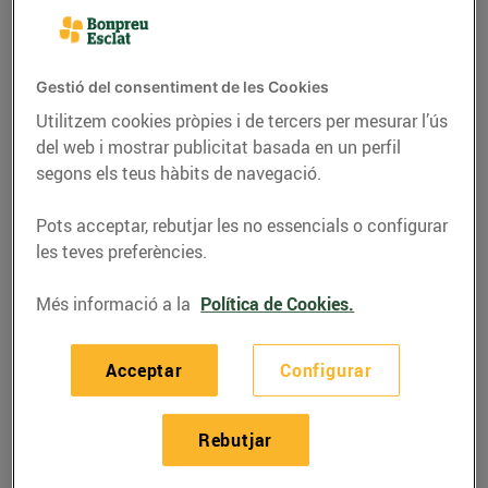
Av. Tarragona, 132-142 (08720) Vilafranca del
Penedès
Gestió del consentiment de les Cookies
Telèfon
Trucar-hi
Utilitzem cookies pròpies i de tercers per mesurar l’ús
937099400
del web i mostrar publicitat basada en un perfil
segons els teus hàbits de navegació.
Pots acceptar, rebutjar les no essencials o configurar
les teves preferències.
Horaris Esclat Vilafranca Del
Més informació a la
Política de Cookies.
Penedès
Acceptar
Configurar
09/08/2026
Diumenge
Tancat
10/08/2026
Dilluns
09:00-21:30
Rebutjar
11/08/2026
Dimarts
09:00-21:30