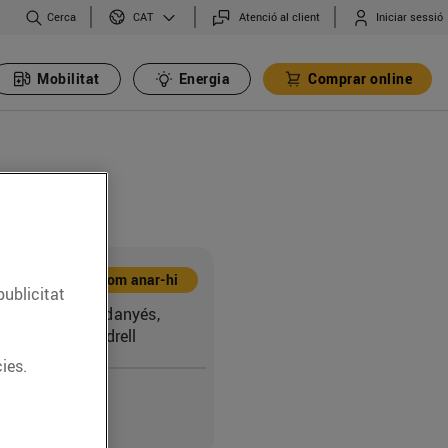
Cerca
Atenció al client
Iniciar sessió
CAT
Mobilitat
Energia
Comprar online
Com anar-hi
publicitat
l S1-16 Can Cerdanyés,
 (43700) El Vendrell
ies.