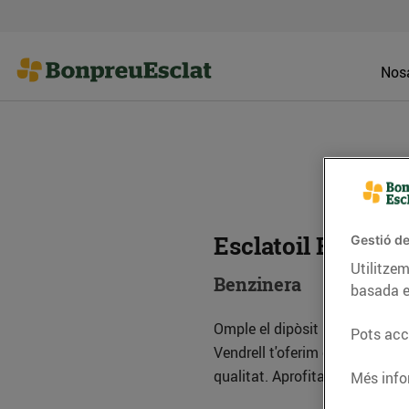
Nosa
Esclatoil El Vendr
Gestió de
Utilitzem
Benzinera
basada e
Omple el dipòsit i estalvia a l
Pots acce
Vendrell t'oferim els millors p
qualitat. Aprofita el descompte
Més info