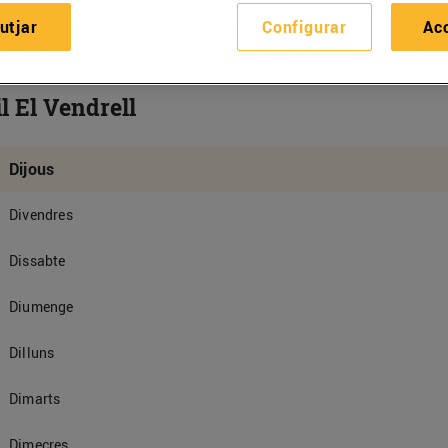
utjar
Configurar
Ac
l El Vendrell
Dijous
Divendres
Dissabte
Diumenge
Dilluns
Dimarts
Dimecres