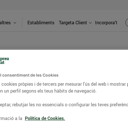
ltres
Establiments
Targeta Client
Incorpora't
ell
l consentiment de les Cookies
Adreça
 cookies pròpies i de tercers per mesurar l’ús del web i mostrar 
Pla Parcia
n un perfil segons els teus hàbits de navegació.
parcel·la A
es nostres benzineres 24h. A Esclatoil El
ptar, rebutjar les no essencials o configurar les teves preferènc
reus del mercat en carburants d'alta
Telèfon
 de 5 cèntims/litre per ser client.
rmació a la
Política de Cookies.