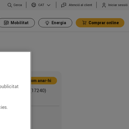
Cerca
Atenció al client
Iniciar sessió
CAT
Mobilitat
Energia
Comprar online
Com anar-hi
publicitat
 cant. C. Garbí (17240)
ies.
28