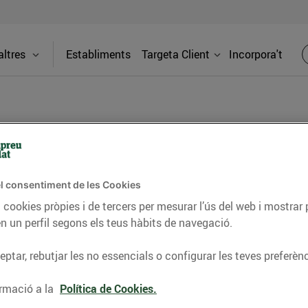
ltres
Establiments
Targeta Client
Incorpora't
era
l consentiment de les Cookies
Adreça
 cookies pròpies i de tercers per mesurar l’ús del web i mostrar 
C. Xaloc, 1
n un perfil segons els teus hàbits de navegació.
Llagostera
es nostres benzineres 24h. A Esclatoil
ptar, rebutjar les no essencials o configurar les teves preferènc
s preus del mercat en carburants d'alta
Telèfon
 de 5 cèntims/litre per ser client.
rmació a la
Política de Cookies.
972 80 70 