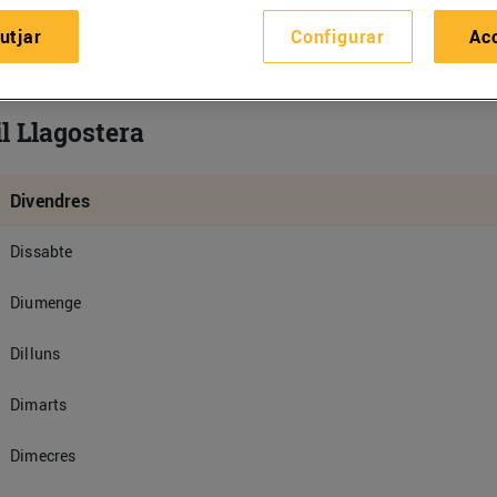
utjar
Configurar
Ac
l Llagostera
Divendres
Dissabte
Diumenge
Dilluns
Dimarts
Dimecres