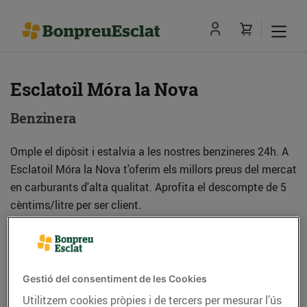
Esclatoil Móra la Nova
Benzinera
Omple el dipòsit i estalvia a les nostres benzineres 24h. A
Esclatoil Móra la Nova t'oferim els millors preus del mercat
en carburants d'alta qualitat. Aprofita el descompte de 5
cèntims/litre per ser client.
Adreça
Com anar-hi
Gestió del consentiment de les Cookies
C. Romaní, parc. 3 - 4 (Pol. Ind. Aubals) (43770)
Utilitzem cookies pròpies i de tercers per mesurar l’ús