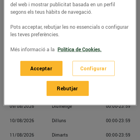
Móra la Nova
del web i mostrar publicitat basada en un perfil
segons els teus hàbits de navegació.
Telèfon
Trucar-hi
Pots acceptar, rebutjar les no essencials o configurar
977749410
les teves preferències.
Més informació a la
Política de Cookies.
Acceptar
Configurar
Horaris Esclatoil Móra La Nova
Rebutjar
08/08/2026
Dissabte
00:00-23:59
09/08/2026
Diumenge
00:00-23:59
10/08/2026
Dilluns
00:00-23:59
11/08/2026
Dimarts
00:00-23:59