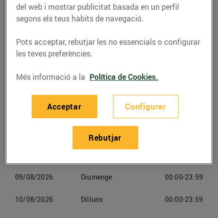
del web i mostrar publicitat basada en un perfil
segons els teus hàbits de navegació.
Telèfon
Trucar-hi
977 76 90 54
Pots acceptar, rebutjar les no essencials o configurar
les teves preferències.
Més informació a la
Política de Cookies.
Horaris Esclatoil Reus
Acceptar
Configurar
07/08/2026
Divendres
00:00-23:59
Rebutjar
08/08/2026
Dissabte
00:00-23:59
09/08/2026
Diumenge
00:00-23:59
10/08/2026
Dilluns
00:00-23:59