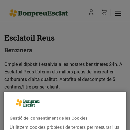
Esclatoil Reus
Benzinera
Omple el dipòsit i estalvia a les nostres benzineres 24h. A
Esclatoil Reus t'oferim els millors preus del mercat en
carburants d'alta qualitat. Aprofita el descompte de 5
cèntims/litre per ser client.
Adreça
Com anar-hi
Gestió del consentiment de les Cookies
C. Argentina, 13 (43204) Reus
Utilitzem cookies pròpies i de tercers per mesurar l’ús