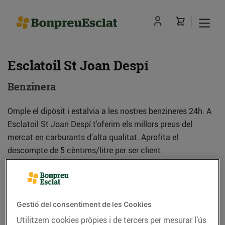
Esclatoil St Joan Despí
Benzinera
Omple el dipòsit i estalvia a les nostres benzineres 24h. A
Esclatoil St Joan Despí t'oferim els millors preus del
mercat en carburants d'alta qualitat. Aprofita el
descompte de 5 cèntims/litre per ser client.
Adreça
Com anar-hi
Gestió del consentiment de les Cookies
Av. Lluís Companys, s/n (08970) Sant Joan
Utilitzem cookies pròpies i de tercers per mesurar l’ús