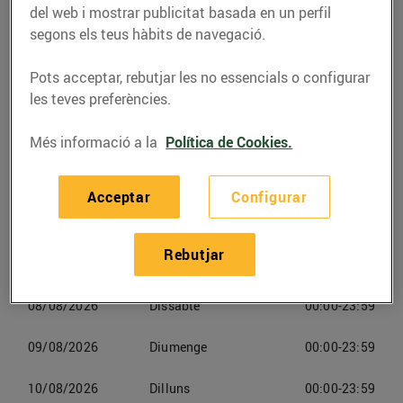
Despí
del web i mostrar publicitat basada en un perfil
segons els teus hàbits de navegació.
Telèfon
Trucar-hi
Pots acceptar, rebutjar les no essencials o configurar
938555330
les teves preferències.
Més informació a la
Política de Cookies.
Acceptar
Configurar
Horaris Esclatoil Sant Joan Despí
Rebutjar
07/08/2026
Divendres
00:00-23:59
08/08/2026
Dissabte
00:00-23:59
09/08/2026
Diumenge
00:00-23:59
10/08/2026
Dilluns
00:00-23:59