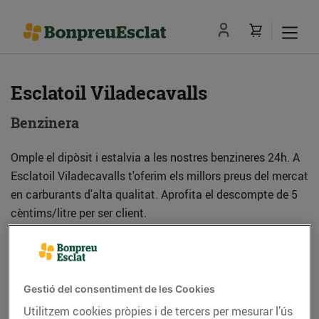
Esclatoil Viladecavalls
Benzinera
Omple el dipòsit i estalvia a les nostres benzineres 24h. A
Esclatoil Viladecavalls t'oferim els millors preus del mercat
en carburants d'alta qualitat. Aprofita el descompte de 5
cèntims/litre per ser client.
Adreça
Com anar-hi
Gestió del consentiment de les Cookies
Ctra. de Terrassa a Olesa de Montserrat, s/n
Utilitzem cookies pròpies i de tercers per mesurar l’ús