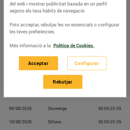
(08232) Viladecavalls
del web i mostrar publicitat basada en un perfil
segons els teus hàbits de navegació.
Telèfon
Trucar-hi
Pots acceptar, rebutjar les no essencials o configurar
les teves preferències.
Més informació a la
Política de Cookies.
Horaris Esclatoil Viladecavalls
Acceptar
Configurar
Rebutjar
07/08/2026
Divendres
00:00-23:59
08/08/2026
Dissabte
00:00-23:59
09/08/2026
Diumenge
00:00-23:59
10/08/2026
Dilluns
00:00-23:59