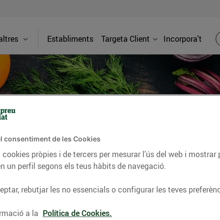
ltres
Establiments
Targeta Client
Incorpora't
l consentiment de les Cookies
 cookies pròpies i de tercers per mesurar l’ús del web i mostrar 
n un perfil segons els teus hàbits de navegació.
ptar, rebutjar les no essencials o configurar les teves preferènc
Espai fruits
rmació a la
Política de Cookies.