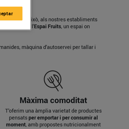
ceptar
amb tu. Per això, als nostres establiments
 filosofia de l'
Espai Fruits
, un espai on
amanides, màquina d'autoservei per tallar i
Màxima comoditat
T'oferim una àmplia varietat de productes
pensats
per emportar i per consumir al
moment
, amb propostes nutricionalment