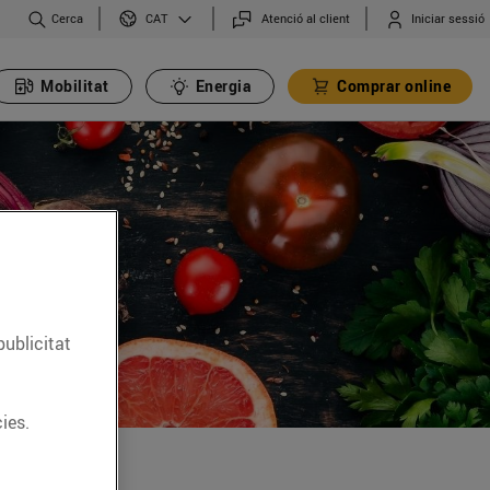
Cerca
Atenció al client
Iniciar sessió
CAT
Mobilitat
Energia
Comprar online
publicitat
ies.