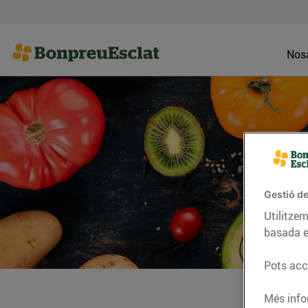
Nosa
Gestió de
Utilitzem
basada e
Pots acce
Més info