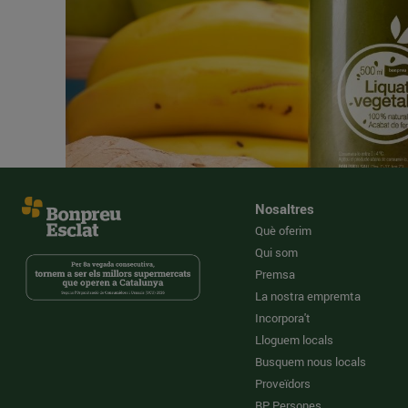
Nosaltres
Què oferim
Qui som
Premsa
La nostra empremta
Incorpora't
Lloguem locals
Busquem nous locals
Proveïdors
BP Persones