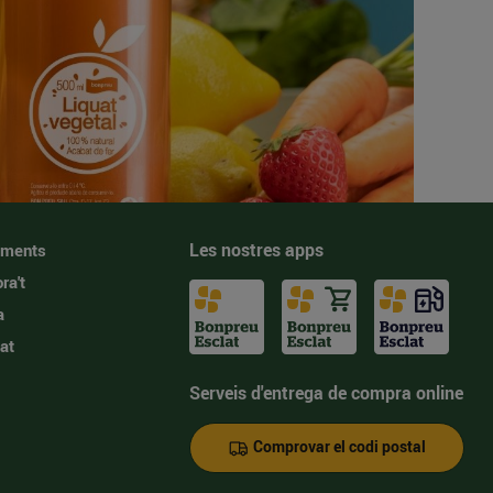
Les nostres apps
iments
ra't
a
at
Serveis d'entrega de compra online
Comprovar el codi postal