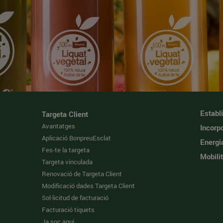
Establ
Targeta Client
Avantatges
Incorpo
Aplicació BonpreuEsclat
Energi
Fes-te la targeta
Mobilit
Targeta vinculada
Renovació de Targeta Client
Modificació dades Targeta Client
Sol·licitud de facturació
Facturació tiquets
Ja soc aquí