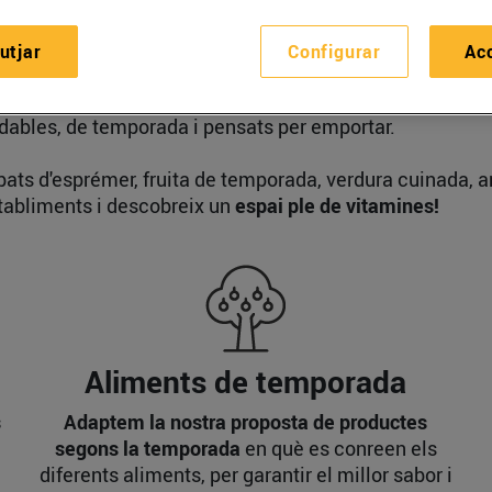
utjar
Configurar
Ac
 que tenim a Bonpreu i Esclat i el que volem compartir 
t per cuidar de tu i de la teva salut. Aquesta també és la
udables, de temporada i pensats per emportar.
abats d'esprémer, fruita de temporada, verdura cuinada, 
stabliments i descobreix un
espai ple de vitamines!
Aliments de temporada
s
Adaptem la nostra proposta de productes
segons la temporada
en què es conreen els
diferents aliments, per garantir el millor sabor i