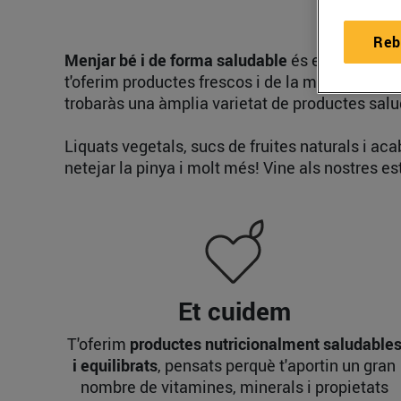
Reb
Menjar bé i de forma saludable
és el compromís
t'oferim productes frescos i de la màxima qualita
trobaràs una àmplia varietat de productes sal
Liquats vegetals, sucs de fruites naturals i ac
netejar la pinya i molt més! Vine als nostres e
Et cuidem
T'oferim
productes nutricionalment saludable
i equilibrats
, pensats perquè t'aportin un gran
nombre de vitamines, minerals i propietats