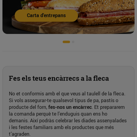
Carta de pizzes
Fes els teus encàrrecs a la fleca
No et conformis amb el que veus al taulell de la fleca.
Si vols assegurar-te qualsevol tipus de pa, pastís o
producte del forn,
fes-nos un encàrrec
. Et prepararem
la comanda perquè te l’enduguis quan ens ho
demanis. Així podràs celebrar les diades assenyalades
i les festes familiars amb els productes que més
t’agraden.