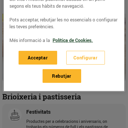
Cerca el teu establiment
segons els teus hàbits de navegació.
Pots acceptar, rebutjar les no essencials o configurar
les teves preferències.
Més informació a la
Política de Cookies.
Acceptar
Configurar
Rebutjar
Brioixeria i pastisseria
Festivitats
Productes per a celebracions i aniversaris, on
trobaràs els números de full i els pastissos de