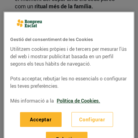
com un
ritual més de la família.
En el cas dels bebès,
cal ser previnguts
amb les proteïnes, sobretot en horari
nocturn
, perquè els seus ronyons encara no
Gestió del consentiment de les Cookies
són massa madurs per a processar-les.
Utilitzem cookies pròpies i de tercers per mesurar l’ús
Però si al llarg del dia no les han pres, no
del web i mostrar publicitat basada en un perfil
passa res perquè sopin algun aliment que
segons els teus hàbits de navegació.
les contingui.
Pots acceptar, rebutjar les no essencials o configurar
I si el teu bebè al principi no sopa molt, no
les teves preferències.
et preocupis.
Els sopars no són
imprescindibles mentre la seva font
Més informació a la
Política de Cookies.
d'alimentació principal continuï sent la llet
materna o la fórmula.
Acceptar
Configurar
El bebè s'enfada!