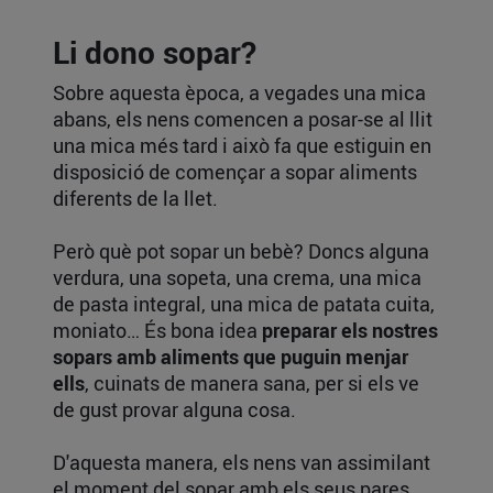
Li dono sopar?
Sobre aquesta època, a vegades una mica
abans, els nens comencen a posar-se al llit
una mica més tard i això fa que estiguin en
disposició de començar a sopar aliments
diferents de la llet.
Però què pot sopar un bebè? Doncs alguna
verdura, una sopeta, una crema, una mica
de pasta integral, una mica de patata cuita,
moniato… És bona idea
preparar els nostres
sopars amb aliments que puguin menjar
ells
, cuinats de manera sana, per si els ve
de gust provar alguna cosa.
D'aquesta manera, els nens van assimilant
el moment del sopar amb els seus pares