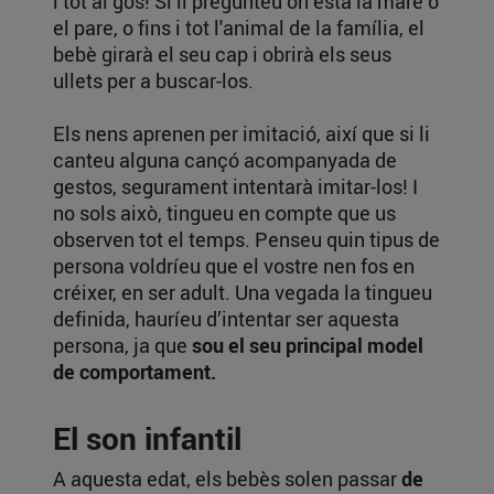
i tot al gos! Si li pregunteu on està la mare o
el pare, o fins i tot l'animal de la família, el
bebè girarà el seu cap i obrirà els seus
ullets per a buscar-los.
Els nens aprenen per imitació, així que si li
canteu alguna cançó acompanyada de
gestos, segurament intentarà imitar-los! I
no sols això, tingueu en compte que us
observen tot el temps. Penseu quin tipus de
persona voldríeu que el vostre nen fos en
créixer, en ser adult. Una vegada la tingueu
definida, hauríeu d’intentar ser aquesta
persona, ja que
sou el seu principal model
de comportament.
El son infantil
A aquesta edat, els bebès solen passar
de