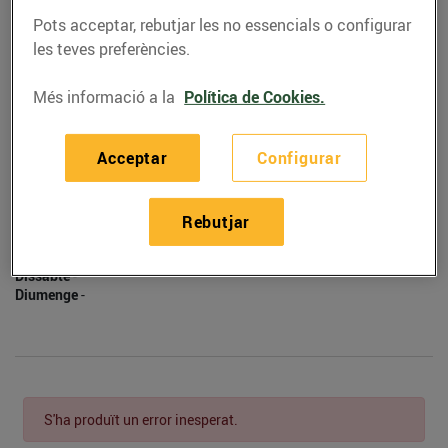
930525412
Pots acceptar, rebutjar les no essencials o configurar
les teves preferències.
Més informació a la
Política de Cookies.
Horaris
Acceptar
Configurar
Dilluns
-
Dimarts
-
Dimecres
-
Rebutjar
Dijous
-
Divendres
-
Dissabte
-
Diumenge
-
S'ha produït un error inesperat.