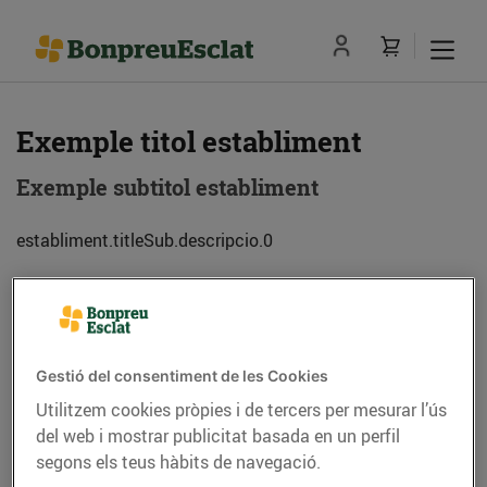
Exemple titol establiment
Exemple subtitol establiment
establiment.titleSub.descripcio.0
Adreça
Com anar-hi
Gestió del consentiment de les Cookies
Exemple de adreca (08013) Barcelona
Utilitzem cookies pròpies i de tercers per mesurar l’ús
del web i mostrar publicitat basada en un perfil
Telèfon
Trucar-hi
segons els teus hàbits de navegació.