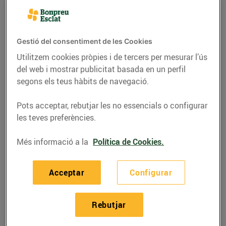
Vols saber com consumir-
Gestió del consentiment de les Cookies
la? Segueix aquest ordre!
Utilitzem cookies pròpies i de tercers per mesurar l’ús
del web i mostrar publicitat basada en un perfil
segons els teus hàbits de navegació.
Pots acceptar, rebutjar les no essencials o configurar
les teves preferències.
Més informació a la
Política de Cookies.
Acceptar
Configurar
Rebutjar