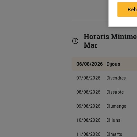
Reb
Horaris Minime
Mar
06/08/2026
Dijous
07/08/2026
Divendres
08/08/2026
Dissabte
09/08/2026
Diumenge
10/08/2026
Dilluns
11/08/2026
Dimarts