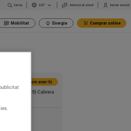
Cerca
Atenció al client
Iniciar sessió
CAT
Mobilitat
Energia
Comprar online
Com anar-hi
publicitat
nal II, 70 (08349) Cabrera
ies.
0