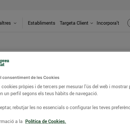
ltres
Establiments
Targeta Client
Incorpora't
era de Mar
l consentiment de les Cookies
Adreça
 cookies pròpies i de tercers per mesurar l’ús del web i mostrar 
Ctra. Nacio
n un perfil segons els teus hàbits de navegació.
de Mar
 de Mar trobaràs productes de primera
ptar, rebutjar les no essencials o configurar les teves preferènc
s, snacks i molt més. Perfecte per a les
Telèfon
a!
rmació a la
Política de Cookies.
93793608