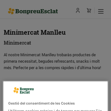
Minimercat Manlleu
Minimercat
Al nostre Minimercat Manlleu trobaràs productes de
primera necessitat, begudes refrescants, snacks i molt
més. Perfecte per a les compres ràpides i d'última hora!
Adreça
Com anar-hi
Pg. Sant Joan, 240 (08560) Manlleu
Gestió del consentiment de les Cookies