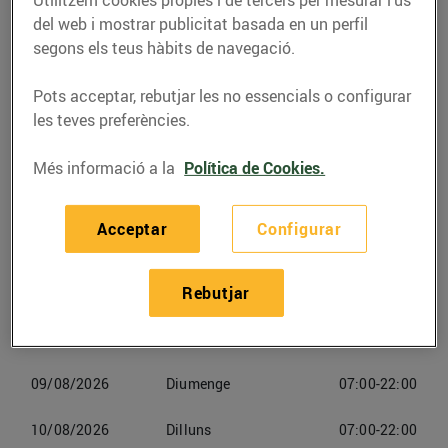
Utilitzem cookies pròpies i de tercers per mesurar l’ús
Telèfon
Trucar-hi
del web i mostrar publicitat basada en un perfil
segons els teus hàbits de navegació.
938253447
Pots acceptar, rebutjar les no essencials o configurar
les teves preferències.
Més informació a la
Política de Cookies.
Horaris Minimercat Manlleu
Acceptar
Configurar
06/08/2026
Dijous
07:00-22:00
07/08/2026
Divendres
07:00-22:00
Rebutjar
08/08/2026
Dissabte
07:00-22:00
09/08/2026
Diumenge
07:00-22:00
10/08/2026
Dilluns
07:00-22:00