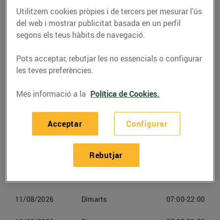
Utilitzem cookies pròpies i de tercers per mesurar l’ús
Telèfon
Trucar-hi
del web i mostrar publicitat basada en un perfil
segons els teus hàbits de navegació.
93 825 34 25
Pots acceptar, rebutjar les no essencials o configurar
les teves preferències.
Més informació a la
Política de Cookies.
Horaris Minimercat Torelló
Acceptar
Configurar
08/08/2026
Dissabte
07:00-22:00
09/08/2026
Diumenge
07:00-22:00
Rebutjar
10/08/2026
Dilluns
07:00-22:00
11/08/2026
Dimarts
07:00-22:00