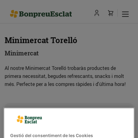
Minimercat Torelló
Minimercat
Al nostre Minimercat Torelló trobaràs productes de
primera necessitat, begudes refrescants, snacks i molt
més. Perfecte per a les compres ràpides i d'última hora!
Adreça
Com anar-hi
Ctra. de Manlleu a Torelló, Km. 4,7 (08570)
Torelló
Gestió del consentiment de les Cookies