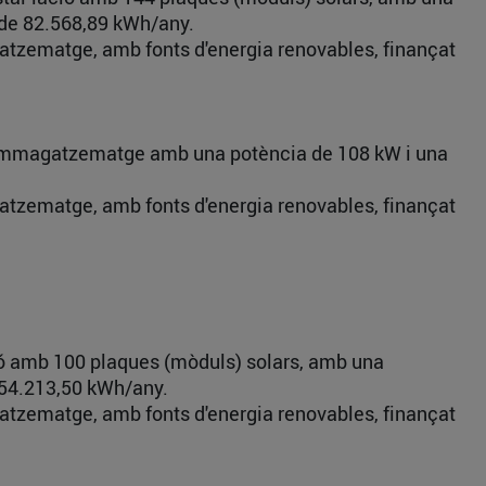
l de 82.568,89 kWh/any.
agatzematge, amb fonts d'energia renovables, finançat
 d’emmagatzematge amb una potència de 108 kW i una
agatzematge, amb fonts d'energia renovables, finançat
ció amb 100 plaques (mòduls) solars, amb una
e 54.213,50 kWh/any.
agatzematge, amb fonts d'energia renovables, finançat