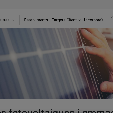
ltres
Establiments
Targeta Client
Incorpora't
ues fotovoltaiques i emm