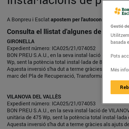
A Bonpreu i Esclat
apostem per l'autoconsum, la ins
Gestió de
Consulta el llistat d'algunes de les insta
Utilitzem
GIRONELLA
basada e
Expedient número: ICA025/21/074052
BON PREU S.A.U., en la seva instal·lació de GIRONELL
Pots acce
Wp, sent la potència total instal·lada de 89,30 kWp 
Aquesta inversió s'ha dut a terme gràcies als ajuts 
Més info
marc del Pla de Recuperació, Transformació i Resili
Reb
VILANOVA DEL VALLÈS
Expedient número: ICA025/21/074053
BON PREU S.A.U., en la seva instal·lació de VILANOV
unitària de 475 Wp, sent la potència total instal·la
Aquesta inversió s'ha dut a terme gràcies als ajuts 