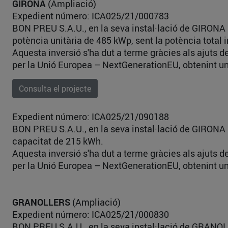
GIRONA
(Ampliació)
Expedient número: ICA025/21/000783
BON PREU S.A.U., en la seva instal·lació de GIRONA 
potència unitària de 485 kWp, sent la potència total
Aquesta inversió s'ha dut a terme gràcies als ajuts 
per la Unió Europea – NextGenerationEU, obtenint un
Consulta el projecte
Expedient número: ICA025/21/090188
BON PREU S.A.U., en la seva instal·lació de GIRONA 
capacitat de 215 kWh.
Aquesta inversió s'ha dut a terme gràcies als ajuts 
per la Unió Europea – NextGenerationEU, obtenint un
GRANOLLERS
(Ampliació)
Expedient número: ICA025/21/000830
BON PREU S.A.U., en la seva instal·lació de GRANOLL