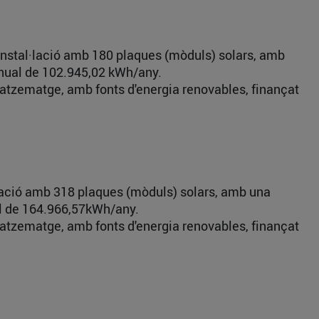
instal·lació amb 180 plaques (mòduls) solars, amb
anual de 102.945,02 kWh/any.
agatzematge, amb fonts d'energia renovables, finançat
·lació amb 318 plaques (mòduls) solars, amb una
al de 164.966,57kWh/any.
agatzematge, amb fonts d'energia renovables, finançat