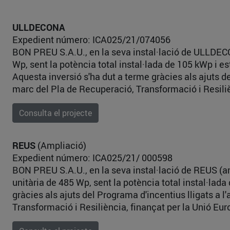
ULLDECONA
Expedient número: ICA025/21/074056
BON PREU S.A.U., en la seva instal·lació de ULLDECON
Wp, sent la potència total instal·lada de 105 kWp i 
Aquesta inversió s'ha dut a terme gràcies als ajuts 
marc del Pla de Recuperació, Transformació i Resili
Consulta el projecte
REUS
(Ampliació)
Expedient número: ICA025/21/ 000598
BON PREU S.A.U., en la seva instal·lació de REUS (am
unitària de 485 Wp, sent la potència total instal·la
gràcies als ajuts del Programa d'incentius lligats a
Transformació i Resiliència, finançat per la Unió Eu