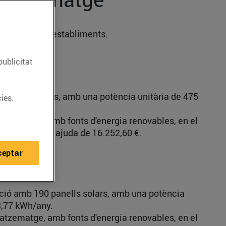
 els nostres establiments.
publicitat
 panells solars, amb una potència unitària de 475
ies.
gatzematge, amb fonts d'energia renovables, en el
 obtenint una ajuda de 16.252,60 €.
ceptar
ació amb 190 panells solars, amb una potència
23,77 kWh/any.
gatzematge, amb fonts d'energia renovables, en el