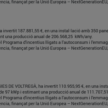
ència, finançat per la Unió Europea – NextGenerationEU,
a invertit 187.881,55 €, en una instal·lació amb 350 pan
imant una producció anual de 206.568,25 kWh/any.
del Programa d'incentius lligats a l'autoconsum i l'emma
ència, finançat per la Unió Europea – NextGenerationEU,
IES DE VOLTREGÀ, ha invertit 110.955,95 €, en una inst
da de 97 kWp i estimant una producció anual de 111.707,
del Programa d'incentius lligats a l'autoconsum i l'emma
ència, finançat per la Unió Europea – NextGenerationEU,