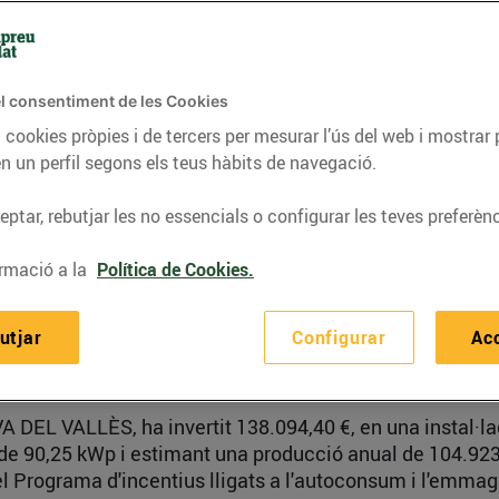
tal·lació de plaques fotovoltaiques i emmagatzematge
en
l consentiment de les Cookies
l·lacions actuals:
 cookies pròpies i de tercers per mesurar l’ús del web i mostrar 
n un perfil segons els teus hàbits de navegació.
A ha invertit 136.909,83 €, en una instal·lació amb 188
ptar, rebutjar les no essencials o configurar les teves preferènc
i estimant una producció anual de 100.984,67 kWh/any.
del Programa d'incentius lligats a l'autoconsum i l'emma
rmació a la
Política de Cookies.
ència, finançat per la Unió Europea – NextGenerationEU,
utjar
Configurar
Ac
A DEL VALLÈS, ha invertit 138.094,40 €, en una instal·l
da de 90,25 kWp i estimant una producció anual de 104.9
del Programa d'incentius lligats a l'autoconsum i l'emma