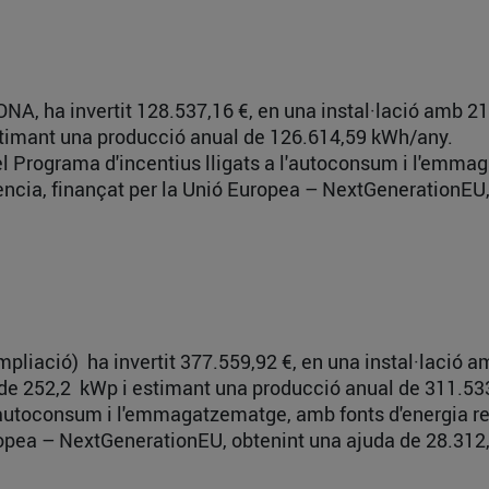
A, ha invertit 128.537,16 €, en una instal·lació amb 21
estimant una producció anual de 126.614,59 kWh/any.
del Programa d'incentius lligats a l'autoconsum i l'emma
ència, finançat per la Unió Europea – NextGenerationEU,
pliació) ha invertit 377.559,92 €, en una instal·lació
da de 252,2 kWp i estimant una producció anual de 311.5
 l'autoconsum i l'emmagatzematge, amb fonts d'energia r
ropea – NextGenerationEU, obtenint una ajuda de 28.312,