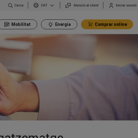
Cerca
Atenció al client
Iniciar sessió
CAT
Mobilitat
Energia
Comprar online
agatzematge